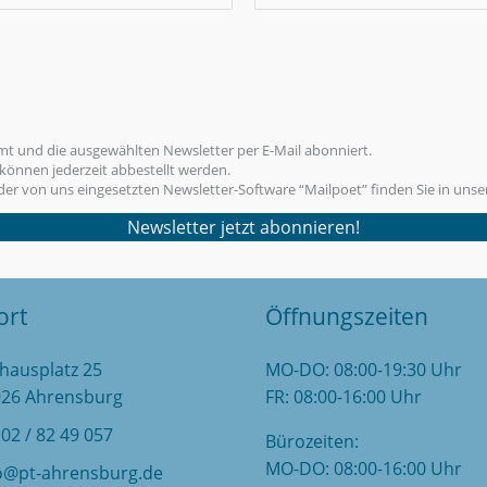
t und die ausgewählten Newsletter per E-Mail abonniert.
können jederzeit abbestellt werden.
er von uns eingesetzten Newsletter-Software “Mailpoet” finden Sie in unse
ort
Öffnungszeiten
hausplatz 25
MO-DO: 08:00-19:30 Uhr
926 Ahrensburg
FR: 08:00-16:00 Uhr
02 / 82 49 057
Bürozeiten:
MO-DO: 08:00-16:00 Uhr
o@pt-ahrensburg.de