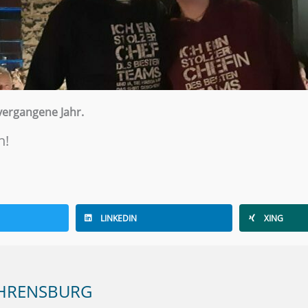
vergangene Jahr.
h!
LINKEDIN
XING
AHRENSBURG