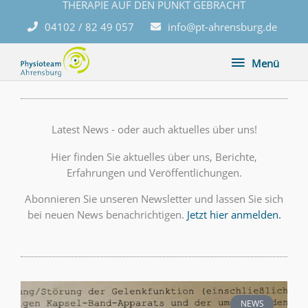
THERAPIE AUF DEN PUNKT GEBRACHT
Zum
Inhalt
04102 / 82 49 057
info@pt-ahrensburg.de
springen
Menü
Menü
Latest News - oder auch aktuelles über uns!
Hier finden Sie aktuelles über uns, Berichte,
Erfahrungen und Veröffentlichungen.
Abonnieren Sie unseren Newsletter und lassen Sie sich
bei neuen News benachrichtigen.
Jetzt hier anmelden.
NEWS