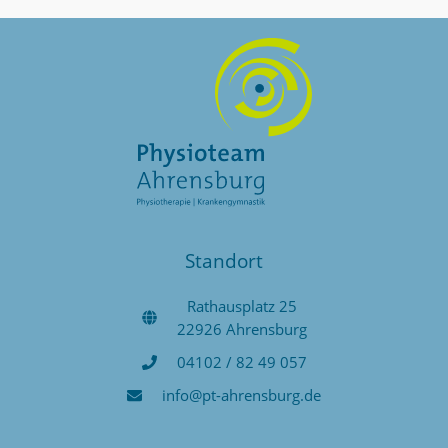
Standort
Rathausplatz 25
22926 Ahrensburg
04102 / 82 49 057
info@pt-ahrensburg.de