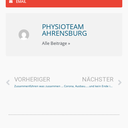
EMAIL
PHYSIOTEAM
AHRENSBURG
Alle Beiträge »
Prev
N
VORHERIGER
NÄCHSTER
Zusammenführen was zusammen gehört!
Corona, Ausbau…..und kein Ende in Sicht!