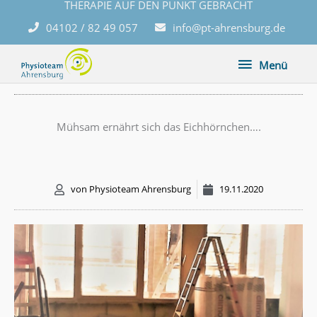
THERAPIE AUF DEN PUNKT GEBRACHT
Zum
Inhalt
04102 / 82 49 057
info@pt-ahrensburg.de
springen
Menü
Menü
Mühsam ernährt sich das Eichhörnchen….
von
Physioteam Ahrensburg
19.11.2020